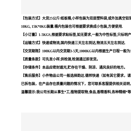
【包装方式】大货25公斤/纸板桶,小样包装为双层塑料袋,或外加真空铝箔袋,
10KG, 15K*0KG装量.桶内包装也可根据要求换成小包装,方便使用.
【小订量】1-5KGS,根据要求贴标签,如无要求,一般为中性标签,只标明
【运输方式】快递或物流,国内快递三天左右到达,物流五天左右到达.
【交货期限】100KG以内交货期3-5天,1000KG以内根据生产日程一般为
【质量条款】可先发小样,供检测,检测通过即发货。
【存储条件】本品应密封遮光,贮存在干燥、阴凉、通风良好的地方。
【售后服务】小件物品公司一般选择韵达.德邦快递（如有其它要求，请
已拆包装，在产品存在质量问题的情况下，您可联系客服提供相关说明
温馨提示:我公司长期从事生*工,植物提取物,食品,香精香料,各种精细*