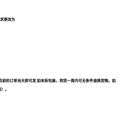
要求更改为
点前的订单当天即可发.如未拆包装，到货一周内可无条件退换货物。如
质）。