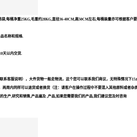
每桶净重25KG,毛重约28KG,直径36-40CM,高50CM左右,每桶装量亦可根据客户
产品名称和规格.
10天以内交货.
联系客服说明），大件货物一般走物流，这个您可以联系我们商议，无特殊情况下15
，两周内同样可以退货或者换货（注：请客户在操作过程中不要混入其他原料或者杂
等的生产,研究和销售,产品遍及 ,产品,如果您需要我们的产品,我们建议您及时咨询