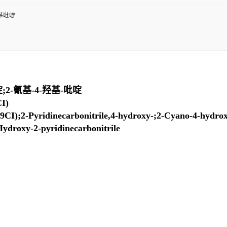
羟基吡啶
2-氰基-4-羟基-吡啶
I)
;2-Pyridinecarbonitrile,4-hydroxy-;2-Cyano-4-hydroxyp
-Hydroxy-2-pyridinecarbonitrile