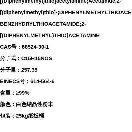
[(Diphenylmethyl)thio]acetylamine;Acetamide,2-
[(diphenylmethyl)thio]-;DIPHENYLMETHYLTHIOACE
BENZHYDRYLTHIOACETAMIDE;2-
[(DIPHENYLMETHYL)THIO]ACETAMINE
CAS号：68524-30-1
分子式：C15H15NOS
分子量：257.35
EINECS号：614-564-6
含量：≥99%
颜色：白色结晶性粉末
包装：25kg纸板桶