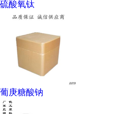
硫酸氧钛
葡庚糖酸钠