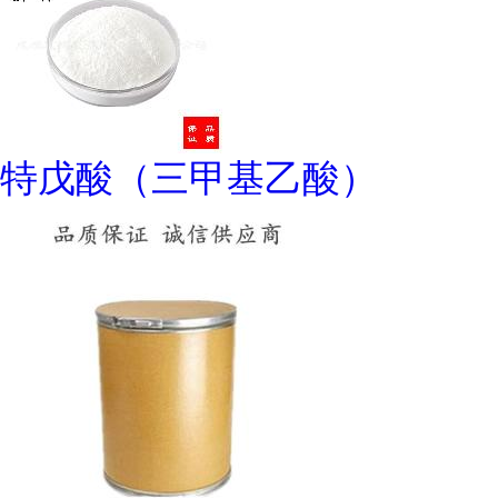
特戊酸（三甲基乙酸）