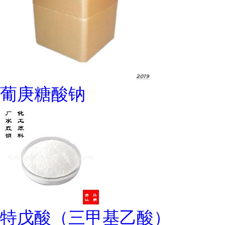
葡庚糖酸钠
特戊酸（三甲基乙酸）