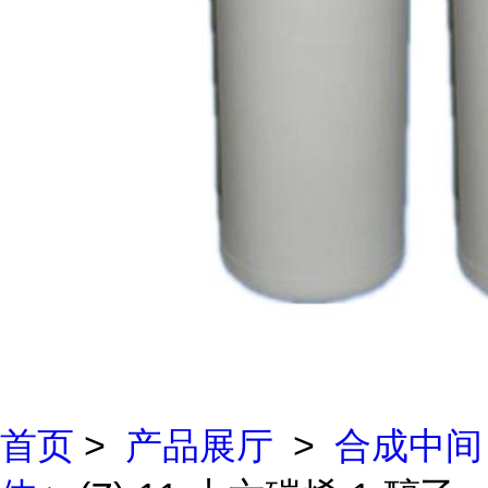
首页
>
产品展厅
>
合成中间