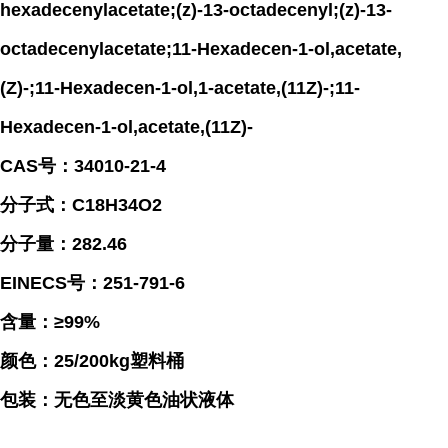
hexadecenylacetate;(z)-13-octadecenyl;(z)-13-
octadecenylacetate;11-Hexadecen-1-ol,acetate,
(Z)-;11-Hexadecen-1-ol,1-acetate,(11Z)-;11-
Hexadecen-1-ol,acetate,(11Z)-
CAS号：34010-21-4
分子式：C18H34O2
分子量：282.46
EINECS号：251-791-6
含量：≥99%
颜色：25/200kg塑料桶
包装：无色至淡黄色油状液体