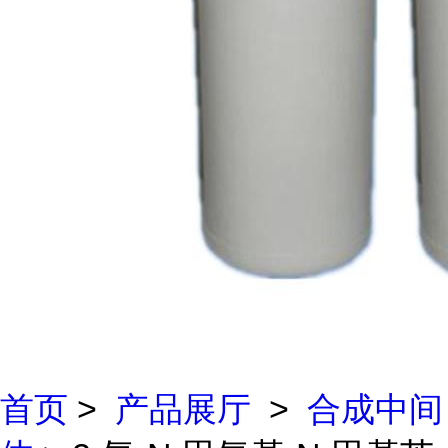
首页
>
产品展厅
>
合成中间