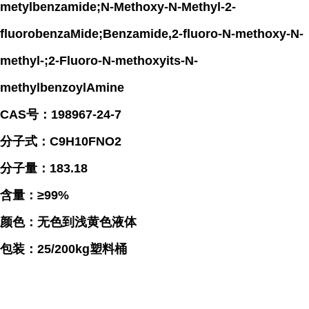
metylbenzamide;N-Methoxy-N-Methyl-2-
fluorobenzaMide;Benzamide,2-fluoro-N-methoxy-N-
methyl-;2-Fluoro-N-methoxyits-N-
methylbenzoylAmine
CAS号：198967-24-7
分子式：C9H10FNO2
分子量：183.18
含量：≥99%
颜色：无色到浅黄色液体
包装：25/200kg塑料桶