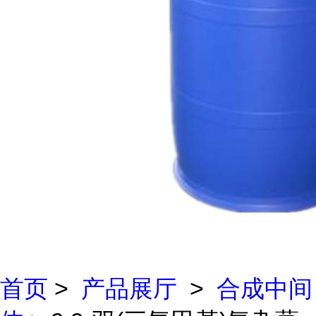
首页
>
产品展厅
>
合成中间