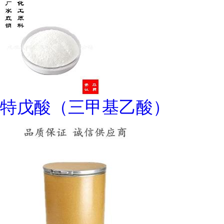
特戊酸（三甲基乙酸）