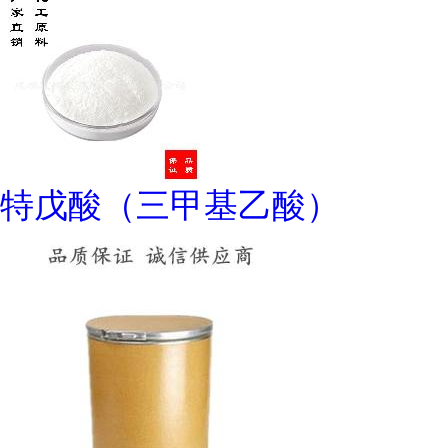
特戊酸（三甲基乙酸）