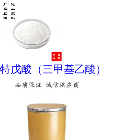
特戊酸（三甲基乙酸）