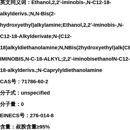
英文同义词：Ethanol,2,2'-iminobis-,N-C12-18-
alkylderivs.;N,N-Bis(2-
hydroxyethyl)alkylamine;Ethanol,2,2′-Iminobis-,N-
C12-18-Alkylderivate;N-(C12-
18)alkyldiethanolamine;N,NBis(2hydroxyethyl)alk(
IMINOBIS,N-C-18-ALKYL;2,2'-iminobisethanolN-C12-
18-alkylderivs.;N-Caprylyldiethanolamine
CAS号：71786-60-2
分子式：unspecified
分子量：0
EINECS号：276-014-8
含量：叔胺含量≥95%