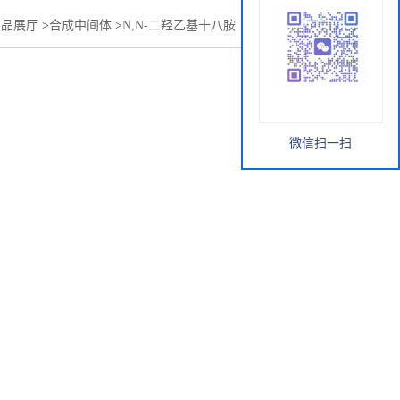
产品展厅
>
合成中间体
>
N,N-二羟乙基十八胺（抗静电剂1800）
微信扫一扫