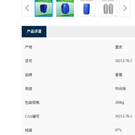
产品详请
产地
重庆
10213-78-2
货号
品牌
睿雅
用途
中间体
200kg
包装规格
10213-78-2
CAS编号
97%
纯度