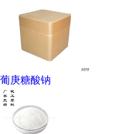
葡庚糖酸钠