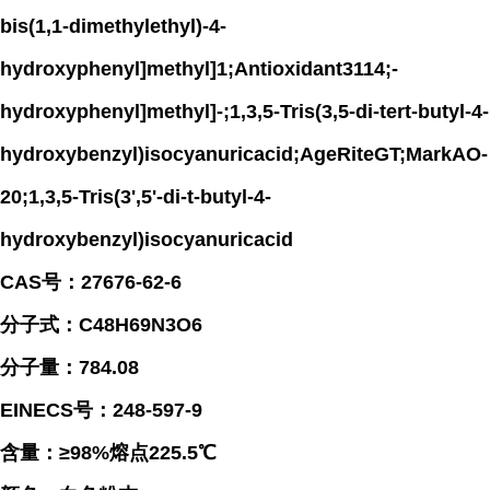
bis(1,1-dimethylethyl)-4-
hydroxyphenyl]methyl]1;Antioxidant3114;-
hydroxyphenyl]methyl]-;1,3,5-Tris(3,5-di-tert-butyl-4-
hydroxybenzyl)isocyanuricacid;AgeRiteGT;MarkAO-
20;1,3,5-Tris(3',5'-di-t-butyl-4-
hydroxybenzyl)isocyanuricacid
CAS号：27676-62-6
分子式：C48H69N3O6
分子量：784.08
EINECS号：248-597-9
含量：≥98%熔点225.5℃