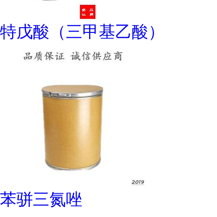
特戊酸（三甲基乙酸）
苯骈三氮唑