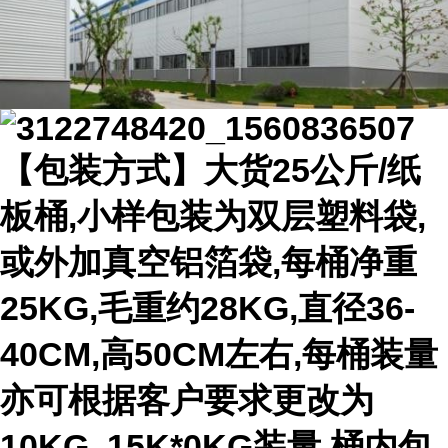
【包装方式】大货25公斤/纸
板桶,小样包装为双层塑料袋,
或外加真空铝箔袋,每桶净重
25KG,毛重约28KG,直径36-
40CM,高50CM左右,每桶装量
亦可根据客户要求更改为
10KG, 15K*0KG装量.桶内包