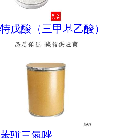
特戊酸（三甲基乙酸）
苯骈三氮唑