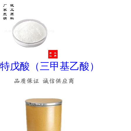
特戊酸（三甲基乙酸）