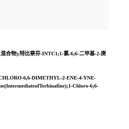
合物);特比萘芬-INTC1;1-氯-6;6-二甲基-2-庚
ne;1-CHLORO-6,6-DIMETHYL-2-ENE-4-YNE-
ntermediateofTerbinafine);1-Chloro-6;6-