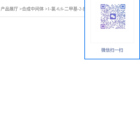
>
产品展厅
>
合成中间体
>
1-氯-6,6-二甲基-2-庚烯-4-炔(氯烯炔)
微信扫一扫