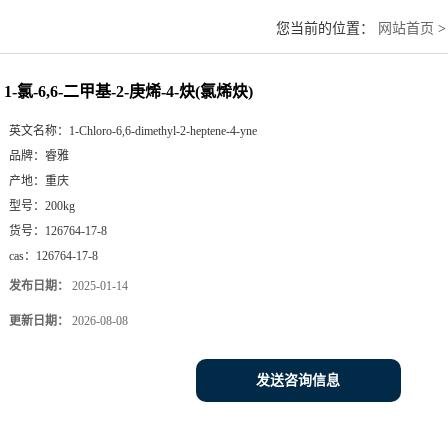
您当前的位置：
网站首页
1-氯-6,6-二甲基-2-庚烯-4-炔(氯烯炔)
英文名称：
1-Chloro-6,6-dimethyl-2-heptene-4-yne
品牌：
睿雅
产地：
重庆
型号：
200kg
货号：
126764-17-8
cas：
126764-17-8
发布日期：
2025-01-14
更新日期：
2026-08-08
发送咨询信息