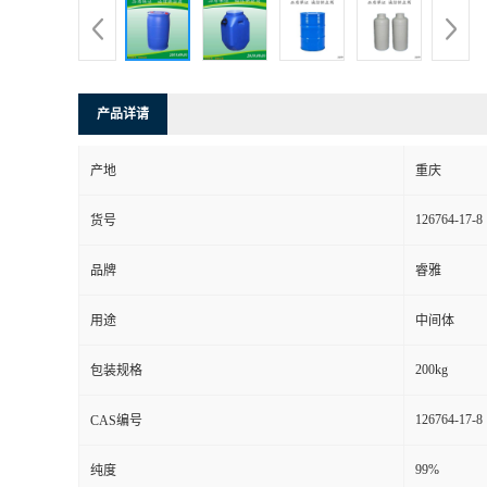
产品详请
产地
重庆
126764-17-8
货号
品牌
睿雅
用途
中间体
200kg
包装规格
126764-17-8
CAS编号
99%
纯度