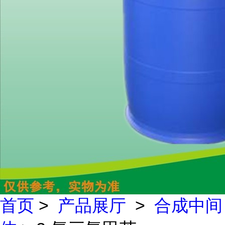
首页
>
产品展厅
>
合成中间