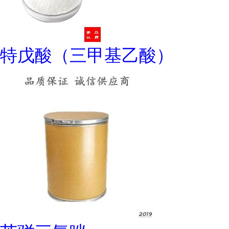
特戊酸（三甲基乙酸）