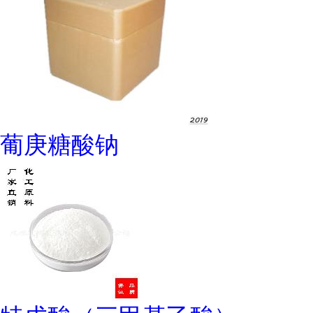
葡庚糖酸钠