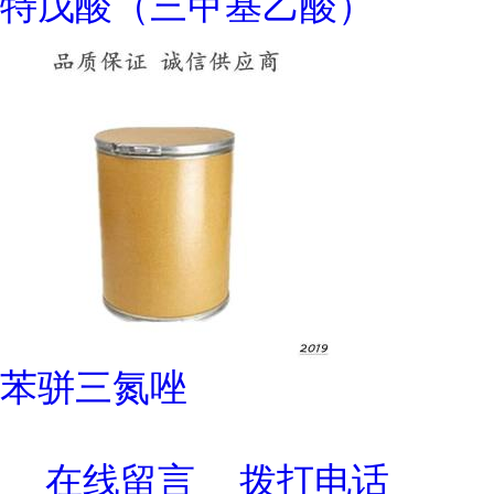
特戊酸（三甲基乙酸）
苯骈三氮唑
在线留言
拨打电话