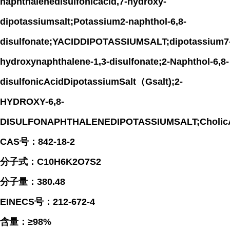
naphthalenedisulfonicacid,7-hydroxy-
dipotassiumsalt;Potassium2-naphthol-6,8-
disulfonate;YACIDDIPOTASSIUMSALT;dipotassium7
hydroxynaphthalene-1,3-disulfonate;2-Naphthol-6,8-
disulfonicAcidDipotassiumSalt（Gsalt);2-
HYDROXY-6,8-
DISULFONAPHTHALENEDIPOTASSIUMSALT;CholicAc
CAS号：842-18-2
分子式：C10H6K2O7S2
分子量：380.48
EINECS号：212-672-4
含量：≥98%