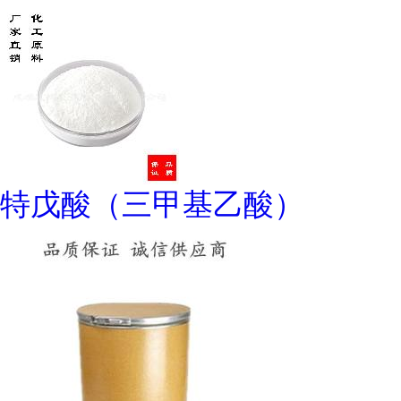
特戊酸（三甲基乙酸）