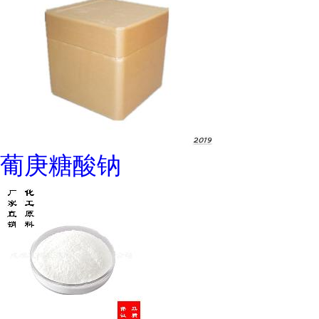
葡庚糖酸钠