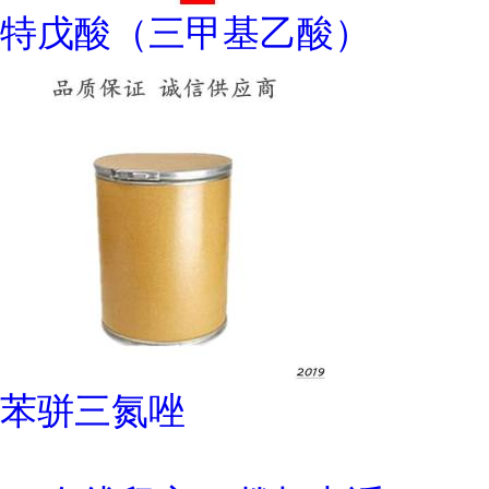
特戊酸（三甲基乙酸）
苯骈三氮唑