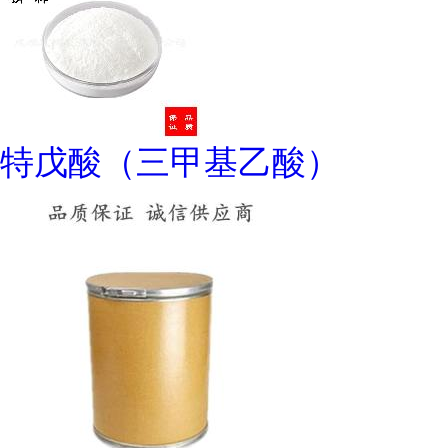
特戊酸（三甲基乙酸）