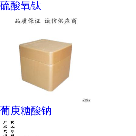
硫酸氧钛
葡庚糖酸钠