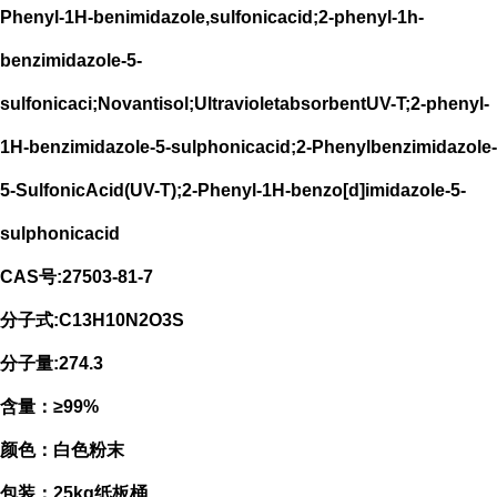
Phenyl-1H-benimidazole,sulfonicacid;2-phenyl-1h-
benzimidazole-5-
sulfonicaci;Novantisol;UltravioletabsorbentUV-T;2-phenyl-
1H-benzimidazole-5-sulphonicacid;2-Phenylbenzimidazole-
5-SulfonicAcid(UV-T);2-Phenyl-1H-benzo[d]imidazole-5-
sulphonicacid
CAS号:27503-81-7
分子式:C13H10N2O3S
分子量:274.3
含量：≥99%
颜色：白色粉末
包装：25kg纸板桶