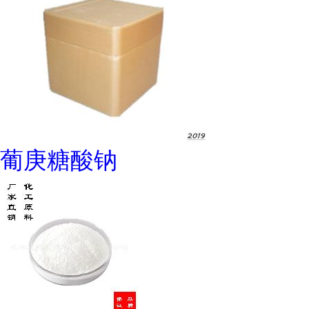
葡庚糖酸钠