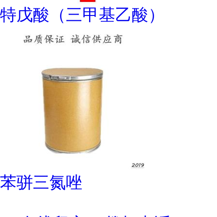
特戊酸（三甲基乙酸）
苯骈三氮唑