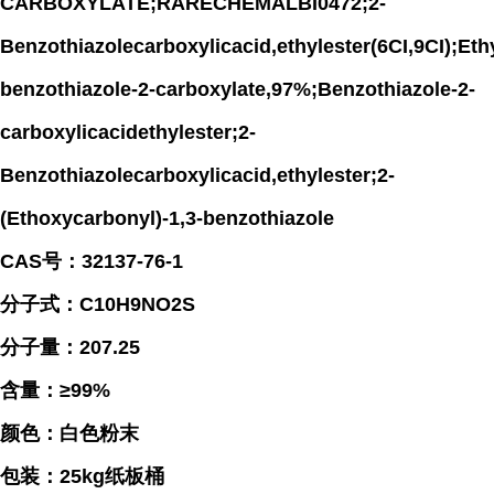
CARBOXYLATE;RARECHEMALBI0472;2-
Benzothiazolecarboxylicacid,ethylester(6CI,9CI);Ethy
benzothiazole-2-carboxylate,97%;Benzothiazole-2-
carboxylicacidethylester;2-
Benzothiazolecarboxylicacid,ethylester;2-
(Ethoxycarbonyl)-1,3-benzothiazole
CAS号：32137-76-1
分子式：C10H9NO2S
分子量：207.25
含量：≥99%
颜色：白色粉末
包装：25kg纸板桶