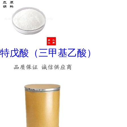
特戊酸（三甲基乙酸）