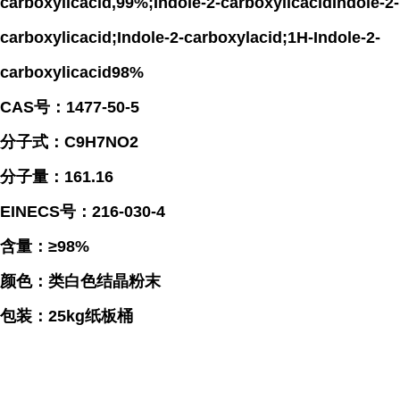
carboxylicacid,99%;Indole-2-carboxylicacidIndole-2-
carboxylicacid;Indole-2-carboxylacid;1H-Indole-2-
carboxylicacid98%
CAS号：1477-50-5
分子式：C9H7NO2
分子量：161.16
EINECS号：216-030-4
含量：≥98%
颜色：类白色结晶粉末
包装：25kg纸板桶