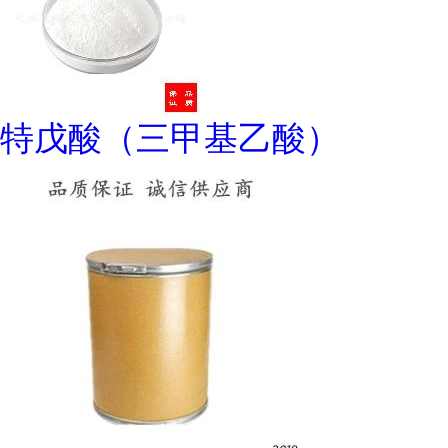
特戊酸（三甲基乙酸）