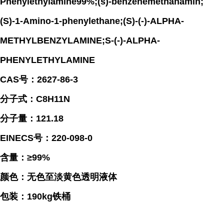
Phenylethylamine99%;(s)-benzenemethanamin;
(S)-1-Amino-1-phenylethane;(S)-(-)-ALPHA-
METHYLBENZYLAMINE;S-(-)-ALPHA-
PHENYLETHYLAMINE
CAS号：2627-86-3
分子式：C8H11N
分子量：121.18
EINECS号：220-098-0
含量：≥99%
颜色：无色至淡黄色透明液体
包装：190kg铁桶