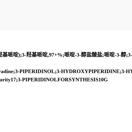
基哌啶);3-羟基哌啶,97+%;哌啶-3-醇盐酸盐;哌啶-3-醇;
adine;3-PIPERIDINOL;3-HYDROXYPIPERIDINE;3-
eImpurity17;3-PIPERIDINOLFORSYNTHESIS10G