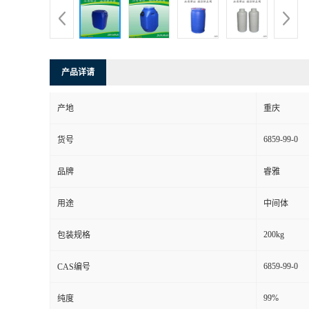
产品详请
产地
重庆
6859-99-0
货号
品牌
睿雅
用途
中间体
200kg
包装规格
6859-99-0
CAS编号
99%
纯度