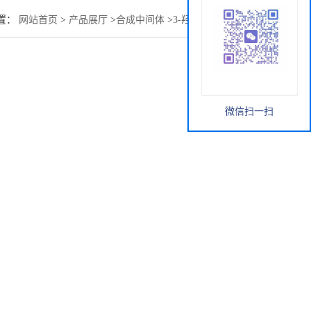
置：
网站首页
>
产品展厅
>
合成中间体
>
3-羟基哌啶6859-99-0
微信扫一扫