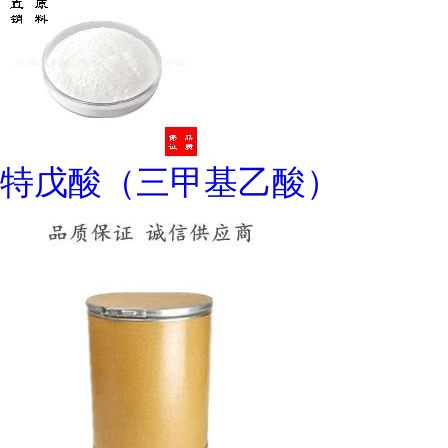
特戊酸（三甲基乙酸）