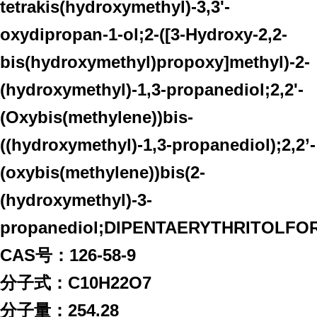
tetrakis(hydroxymethyl)-3,3'-
oxydipropan-1-ol;2-([3-Hydroxy-2,2-
bis(hydroxymethyl)propoxy]methyl)-2-
(hydroxymethyl)-1,3-propanediol;2,2'-
(Oxybis(methylene))bis-
((hydroxymethyl)-1,3-propanediol);2,2’-
(oxybis(methylene))bis(2-
(hydroxymethyl)-3-
propanediol;DIPENTAERYTHRITOLFO
CAS号：126-58-9
分子式：C10H22O7
分子量：254.28