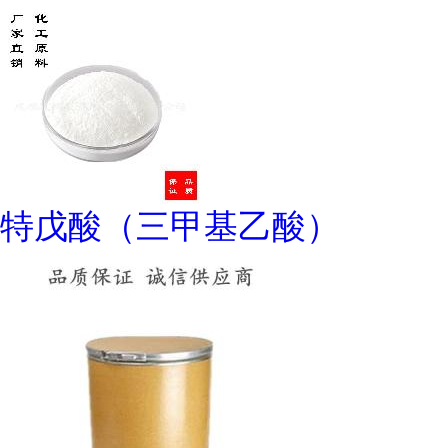
特戊酸（三甲基乙酸）