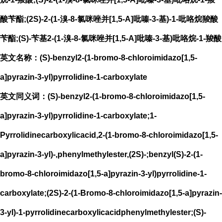
酸苄酯;(2S)-2-(1-溴-8-氯咪唑并[1,5-A]吡嗪-3-基)-1-吡咯烷羧酸
苄酯;(S)-苄基2-(1-溴-8-氯咪唑并[1,5-A]吡嗪-3-基)吡咯烷-1-羧酸
英文名称：(S)-benzyl2-(1-bromo-8-chloroimidazo[1,5-
a]pyrazin-3-yl)pyrrolidine-1-carboxylate
英文同义词：(S)-benzyl2-(1-bromo-8-chloroimidazo[1,5-
a]pyrazin-3-yl)pyrrolidine-1-carboxylate;1-
Pyrrolidinecarboxylicacid,2-(1-bromo-8-chloroimidazo[1,5-
a]pyrazin-3-yl)-,phenylmethylester,(2S)-;benzyl(S)-2-(1-
bromo-8-chloroimidazo[1,5-a]pyrazin-3-yl)pyrrolidine-1-
carboxylate;(2S)-2-(1-Bromo-8-chloroimidazo[1,5-a]pyrazin-
3-yl)-1-pyrrolidinecarboxylicacidphenylmethylester;(S)-