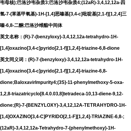
韦母核);巴洛沙韦杂质3;巴洛沙韦杂质4;(12aR)-3,4,12,12a-四
氢-7-(苯基甲氧基)-1H-[1,4]恶嗪基[3,4-c]吡啶基[2,1-f][1,2,4]三
嗪-6,8-二酮;巴洛沙维酯中间体
英文名称：(R)-7-(benzyloxy)-3,4,12,12a-tetrahydro-1H-
[1,4]oxazino[3,4-c]pyrido[2,1-f][1,2,4]-triazine-6,8-dione
英文同义词：(R)-7-(benzyloxy)-3,4,12,12a-tetrahydro-1H-
[1,4]oxazino[3,4-c]pyrido[2,1-f][1,2,4]-triazine-6,8-
dione;BaloxavirImpurity4;(3S)-11-phenylmethoxy-5-oxa-
1,2,8-triazatricyclo[8.4.0.03,8]tetradeca-10,13-diene-9,12-
dione;(R)-7-(BENZYLOXY)-3,4,12,12A-TETRAHYDRO-1H-
[1,4]OXAZINO[3,4-C]PYRIDO[2,1-F][1,2,4]-TRIAZINE-6,8-;
(12aR)-3,4,12,12a-Tetrahydro-7-(phenylmethoxy)-1H-