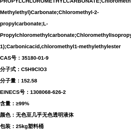
PROPYLCHLOROMETHYLCARBONATE;Chloromethy
Methylethyl)Carbonate;Chloromethyl-2-
propylcarbonate;L-
Propylchloromethylcarbonate;ChloromethylIsoprop
1);Carbonicacid,chloromethyl1-methylethylester
CAS号：35180-01-9
分子式：C5H9ClO3
分子量：152.58
EINECS号：1308068-626-2
含量：≥99%
颜色：无色至几乎无色透明液体
包装：25kg塑料桶