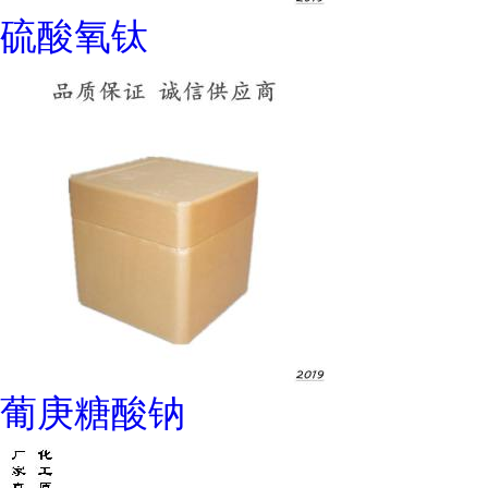
硫酸氧钛
葡庚糖酸钠