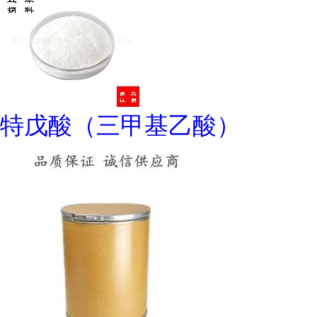
特戊酸（三甲基乙酸）