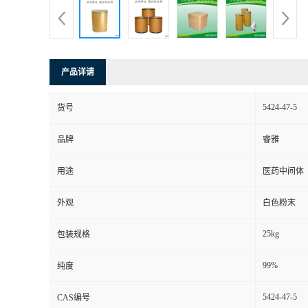
产品详请
5424-47-5
货号
品牌
睿雅
用途
医药中间体
外观
白色粉末
25kg
包装规格
99%
纯度
5424-47-5
CAS编号