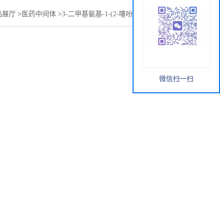
品展厅
>
医药中间体
>
3-二甲基氨基-1-(2-噻吩基)-1-丙酮盐酸盐
微信扫一扫