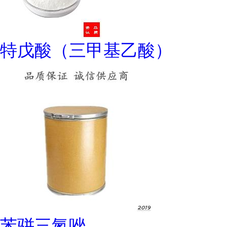
特戊酸（三甲基乙酸）
苯骈三氮唑