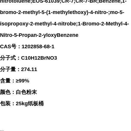
nitrotoluene;EOS-61039;CR-7;CR-7-BR;Benzene,1-
bromo-2-methyl-5-(1-methylethoxy)-4-nitro-;mo-5-
isopropoxy-2-methyl-4-nitrobe;1-Bromo-2-Methyl-4-
Nitro-5-Propan-2-yloxyBenzene
CAS号：1202858-68-1
分子式：C10H12BrNO3
分子量：274.11
含量：≥99%
颜色：白色粉末
包装：25kg纸板桶