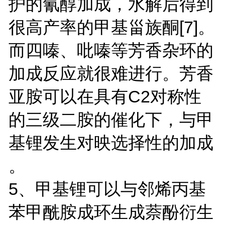
护的氰醇加成，水解后得到
很高产率的甲基甾族酮[7]。
而四嗪、吡嗪等芳香杂环的
加成反应就很难进行。芳香
亚胺可以在具有C2对称性
的三级二胺的催化下，与甲
基锂发生对映选择性的加成
。
5、甲基锂可以与邻烯丙基
苯甲酰胺成环生成萘酚衍生